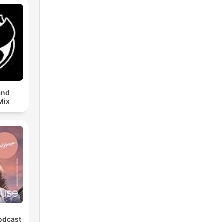
and
Mix
odcast