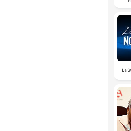
P
La S