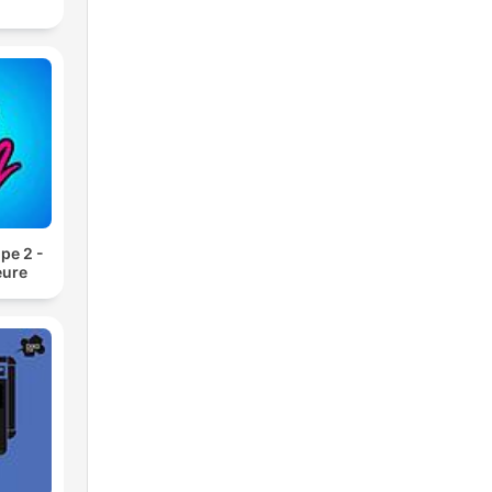
pe 2 -
eure