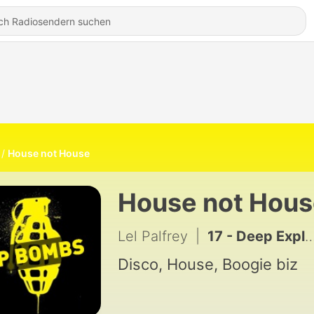
House not House
House not Hous
Lel Palfrey
|
17 - Deep Explorer Label
Disco, House, Boogie biz