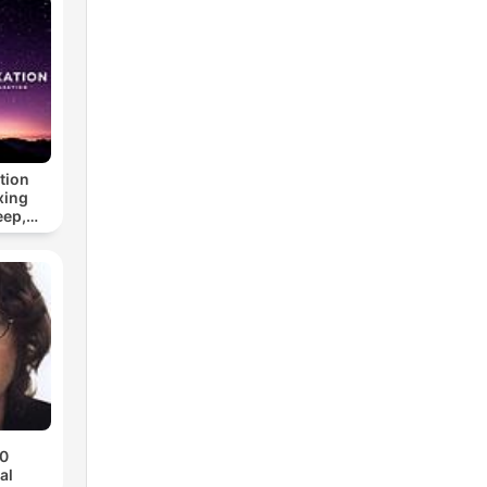
tion
xing
eep,
 &
n
70
al