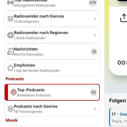
576
Meistgehörte Radiosender
Radiosender nach Genres
15 Musikgenres
Radiosender nach Regionen
Lokale Radiosender
Nachrichten
22
Nachrichtenradios
00
Empfohlen
Liste der besten Radiosender
Podcasts
Top-Podcasts
50
Beliebteste Podcasts
Folgen
Podcasts nach Genres
18 Themengenres
-
17
Dee
Musik
Thurs, 1