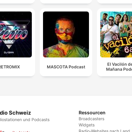
El Vacilón d
RETROMIX
MASCOTA Podcast
Mañana Pod
dio Schweiz
Ressourcen
Broadcasters
iostationen und Podcasts
Widgets
Radio-Websites nach Land