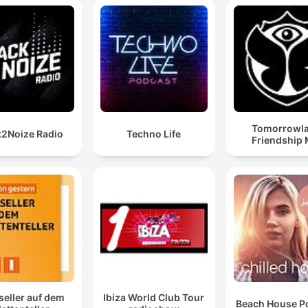
Tomorrowl
2Noize Radio
Techno Life
Friendship 
seller auf dem
Ibiza World Club Tour
Beach House P