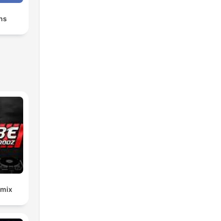
ns
emix