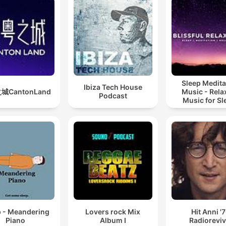
Sleep Medita
Ibiza Tech House
城CantonLand
Music - Rela
Podcast
Music for Sl
Meditation
Relaxatio
p - Meandering
Lovers rock Mix
Hit Anni '
Piano
Album I
Radioreviv