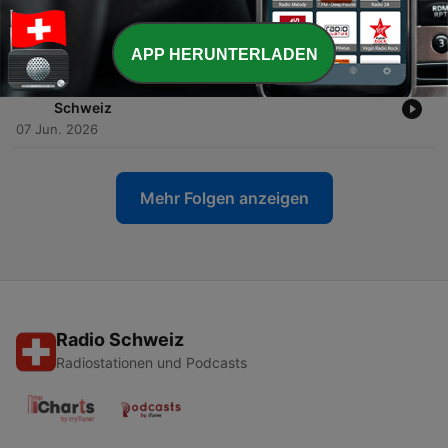
-
115
#113: Gestohlene Intelligenz – Klagen gegen
Techgiganten
21 Jun. 2026
APP HERUNTERLADEN
-
114
#112: Alles inklusive? Über Barrierefreiheit in der
Schweiz
07 Jun. 2026
Mehr Folgen anzeigen
Radio Schweiz
Radiostationen und Podcasts