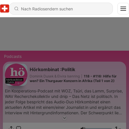
Podcasts
Hörkombinat :Politik
Dominik Dusek & Elvira Isenring
|
118 - #116: Hilfe für
wen? Ein Thurgauer Konzern in Afrika (Teil 1 von 2)
Ein Kooperations-Podcast mit WOZ, Tsüri, das Lamm, Surprise,
WAV Recherchekollektiv und dnip – Das Netz ist politisch. In
jeder Folge bespricht das Audio-Duo Hörkombinat einen
aktuellen Artikel mit einem/einer Journalist:in und ergänzt das
Interview mit Hintergrundinformationen. Der Schwerpunkt liegt
auf sozial- und wirtschaftspolitischen Themen. Hörkombinat
:Politik wird von der Stiftung Mercator Schweiz, der Volkart
1