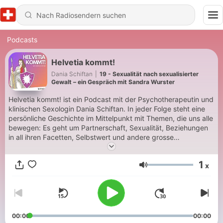
Podcasts
Helvetia kommt!
Dania Schiftan
|
19 - Sexualität nach sexualisierter
Gewalt – ein Gespräch mit Sandra Wurster
Helvetia kommt! ist ein Podcast mit der Psychotherapeutin und
klinischen Sexologin Dania Schiftan. In jeder Folge steht eine
persönliche Geschichte im Mittelpunkt mit Themen, die uns alle
bewegen: Es geht um Partnerschaft, Sexualität, Beziehungen
in all ihren Facetten, Selbstwert und andere grosse
Lebensthemen. Im Gespräch begleitet Dania ihre Klientinnen
und Klienten dabei, neue Perspektiven zu entdecken,
1
x
Zusammenhänge zu verstehen und Veränderung zu
Lautstärke
ermöglichen.
00:00
00:00