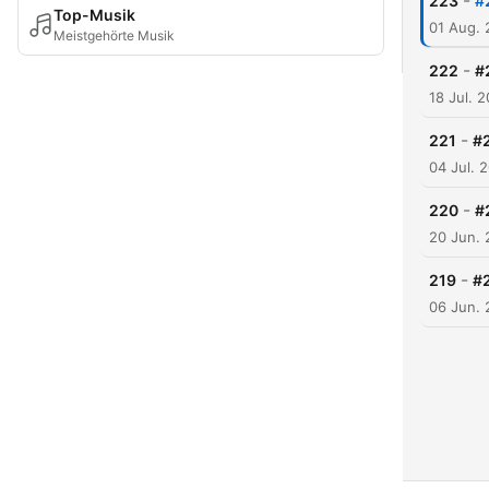
-
223
#
Top-Musik
01 Aug.
Meistgehörte Musik
-
222
#
18 Jul. 
-
221
#
04 Jul. 
-
220
#
20 Jun.
-
219
#2
06 Jun.