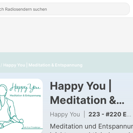
Happy You | Meditation & Entspannung
Happy You |
Meditation &
Entspannung
Happy You
|
223 - #220 Entspannung am Lagerfeuer - Traumreise
Meditation und Entspannu