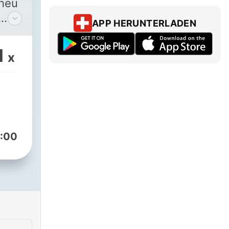
 neu
APP HERUNTERLADEN
1
x
n,
de
im
:00