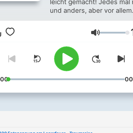
leicht gemacht! Jedes mal
und anders, aber vor allem
immer relaxt! Ich begleite dich
durch verschiedene
Lautstärke
Meditationen, Atemübunge
Entspannungstechniken,
Traumreisen und
Achtsamkeitstrainings. Fin
deinen Moment der Ruhe 
stressigen Alltag. Mehr Infos
:00
00
unter: www.happy-you.de