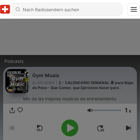
Podcasts
Gym Music
ALAN NEIRA
|
2 - CALENDARIO SEMANAL 📆 para Bajar
de Peso - Que Comer, que Ejercicios hacer para
Adelgazar
Mix de las mejores musicas de entrenamiento.
1
x
Lautstärke