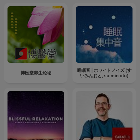
睡眠音 | ホワイトノイズ (す
博医堂养生论坛
いみんおと, suimin oto)