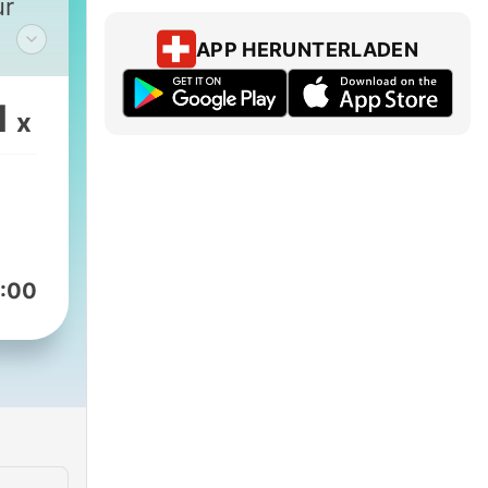
ur
APP HERUNTERLADEN
en,
ässt
1
x
 den
t
:00