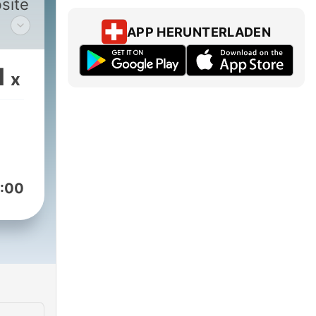
site
APP HERUNTERLADEN
ein
1
x
der
n,
hält
:00
en.