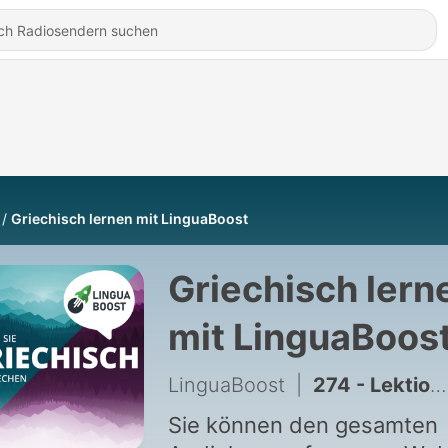
Griechisch lernen mit LinguaBoost
Griechisch lern
mit LinguaBoos
LinguaBoost
|
274 - Lektion 19: Wie ist das Wetter heute?
Sie können den gesamten