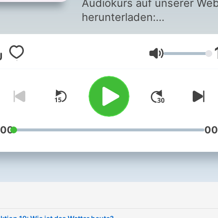
Audiokurs auf unserer Web
herunterladen:
www.linguaboost.com
LinguaBoost Griechisch ist 
Lautstärke
Audio-Kurs für Anfänger o
für alle, die sich schwer tu
fließend Griechisch zu
sprechen. Jede Lektion ent
nützliche alltägliche
Ausdrücke, die sich auf ein
:00
00
bestimmtes Thema bezieh