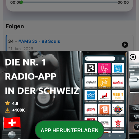
00:00
00:00
Folgen
-
34
#AMS 32 - 88 Souls
21 Jun. 2026
-
33
AMS #31 - Zero Avenue
06 Mai 2026
-
32
AMS #30 - Musiq Kings
26 Okt. 2025
-
31
AMS #29 - Aya
21 Jul. 2025
-
30
AMS #28 - LuutheDJ
03 Jul. 2025
APP HERUNTERLADEN