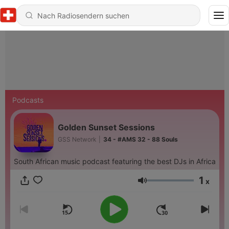
Podcasts
Golden Sunset Sessions
GSS Network
|
34 - #AMS 32 - 88 Souls
South African music podcast featuring the best DJs in Africa
1
x
Lautstärke