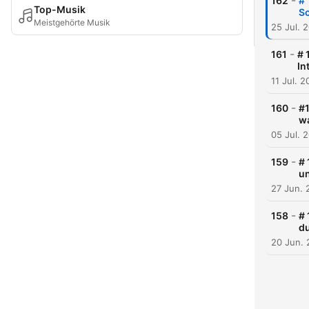
-
162
# 
Top-Musik
Sc
Meistgehörte Musik
25 Jul. 
-
161
# 
In
11 Jul. 
-
160
#1
wa
05 Jul. 
-
159
# 
un
27 Jun. 
-
158
# 
du
20 Jun.