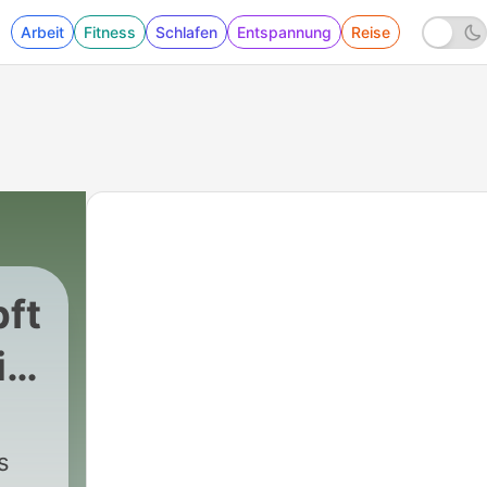
Arbeit
Fitness
Schlafen
Entspannung
Reise
pft
ie
eutin i. A.)
s