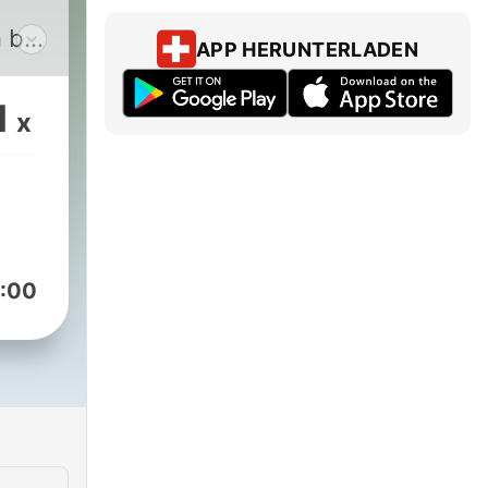
 bei
APP HERUNTERLADEN
1
x
ven
zu
:00
d
n
 als