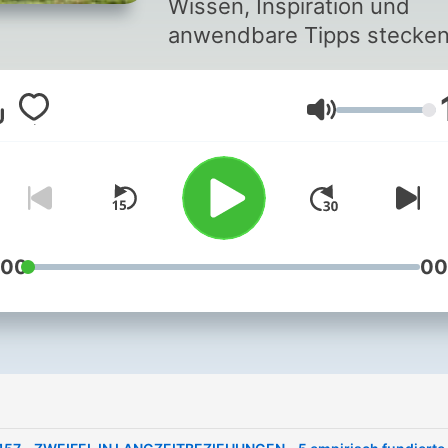
Wissen, Inspiration und
anwendbare Tipps stecken
glücklich verkopft in jeder
Folge - liebevoll und fundiert
Lautstärke
aufbereitet, mit Perspekti
aus Verhaltenstherapie,
tiefenpsychologischer
Psychotherapie und mehr, 
deiner persönlichen
Weiterentwicklung. Jessi,
:00
00
Wiebke und Clara Nora sin
Psychotherapeutinnen
(approbiert und i.A.) für
Verhaltenstherapie und
Tiefenpsychologie aus Köl
und Berlin und treffen sich,