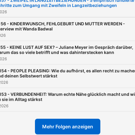
157 - ZWEIFEL IN LANGZEITBEZIEHUNGEN - 5 empirisch fundierte
hritte zum Umgang mit Zweifeln in Langzeitbeziehungen
Kolleginnen und Freundinn
2026
zum schulenübergreifend
Expertinnen-Talk. In
156 - KINDERWUNSCH, FEHLGEBURT UND MUTTER WERDEN -
terview mit Wanda Badwal
spannenden Interviewfolg
2026
blicken sie außerdem auch
55 - KEINE LUST AUF SEX? – Juliane Meyer im Gespräch darüber,
immer mal wieder über de
rum das so viele betrifft und was dahinterstecken kann
psychologischen Tellerran
2026
hinaus. Es geht um
154 - PEOPLE PLEASING: Wie du aufhörst, es allen recht zu mache
Beziehungen, Stärkung de
d deinen Selbstwert stärkst
2026
Selbstwertgefühls, den
Umgang mit herausforder
153 - VERBUNDENHEIT: Warum echte Nähe glücklich macht und w
 sie im Alltag stärkst
Emotionen – und um alles,
 2026
euch sonst noch glücklich(
macht. Auf der Couch mit 
Mehr Folgen anzeigen
Skinner und Fr. Freud. Mehr