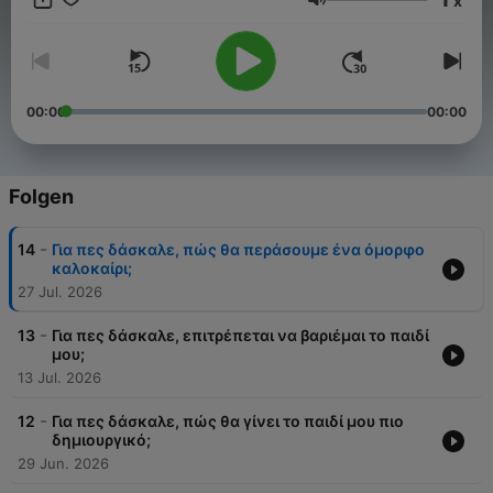
x
θεωρίες και “πρέπει”, ψάχνουμε τρόπους να ακούμε, να
Lautstärke
καταλαβαίνουμε και να στεκόμαστε δίπλα στα παιδιά. Γιατί
κάθε παιδί χρειάζεται κάποιον να του πει: «Σε βλέπω. Σε
ακούω. Είμαι εδώ.»
00:00
00:00
Folgen
-
14
Για πες δάσκαλε, πώς θα περάσουμε ένα όμορφο
καλοκαίρι;
27 Jul. 2026
-
13
Για πες δάσκαλε, επιτρέπεται να βαριέμαι το παιδί
μου;
13 Jul. 2026
-
12
Για πες δάσκαλε, πώς θα γίνει το παιδί μου πιο
δημιουργικό;
29 Jun. 2026