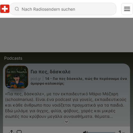
Podcasts
Για πες, δάσκαλε
pod.gr
|
14 - Για πες δάσκαλε, πώς θα περάσουμε ένα
όμορφο καλοκαίρι;
«Για πες, δάσκαλε», με τον εκπαιδευτικό Μάριο Μάζαρη
(schoolmarius). Eίναι ένα podcast για γονείς, εκπαιδευτικούς
και κάθε άνθρωπο που νοιάζεται πραγματικά για τα παιδιά.
Εδώ μιλάμε για άγχος, φιλία, φόβους, χαρές και μικρές
σιωπές που κρύβουν μεγάλα συναισθήματα. θέματα
γονεϊκότητας, σχολείου, σχέσεων με παιδιά, γονείς,
συναδέλφους. Με ιστορίες από την τάξη και τη ζωή, χωρίς
1