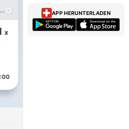
APP HERUNTERLADEN
on
1
x
sche
tress
ine
fen,
:00
r
.