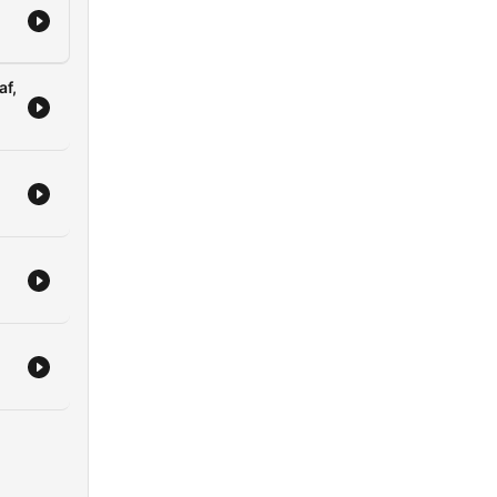
nd
af,