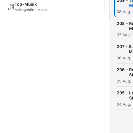
-
209
V
Top-Musik
M
Meistgehörte Musik
08 Aug.
-
208
R
M
07 Aug.
-
207
Sa
M
06 Aug.
-
206
R
S
05 Aug.
-
205
L
S
04 Aug.