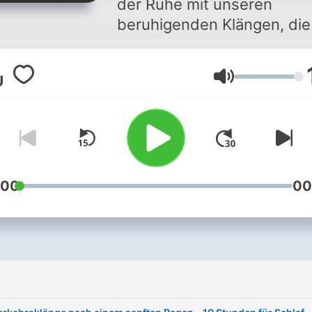
der Ruhe mit unseren
beruhigenden Klängen, die
speziell für Schlaf,
Entspannung und Meditati
Lautstärke
geschaffen wurden. Diese
sanften Hintergrundgeräu
helfen Ihnen, den Alltagss
hinter sich zu lassen und e
friedliche Atmosphäre zu
schaffen. Ob beim Einschla
:00
00
Meditieren oder einfach nu
zum Entspannen – diese
Klänge bieten die perfekte
akustische Kulisse für
Momente der inneren Ruhe
Genießen Sie die