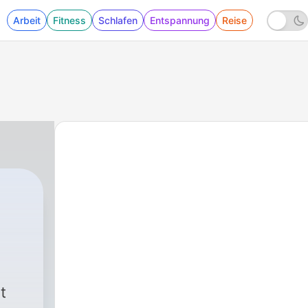
Arbeit
Fitness
Schlafen
Entspannung
Reise
|
209 - Verkehrsklänge nach einem sanften 
t