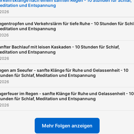
erkehrsklänge nach einem sanften Regen - 10 Stunden für Schlaf,
editation und Entspannung
harmonischen Melodien u
 2026
lassen Sie sich von den
sanften Tönen in eine
egentropfen und Verkehrslärm für tiefe Ruhe - 10 Stunden für Schl
editation und Entspannung
entspannte Stimmung
 2026
versetzen.
nfter Bachlauf mit leisen Kaskaden - 10 Stunden für Schlaf,
editation und Entspannung
 2026
egen am Seeufer - sanfte Klänge für Ruhe und Gelassenheit - 10
tunden für Schlaf, Meditation und Entspannung
 2026
agerfeuer im Regen - sanfte Klänge für Ruhe und Gelassenheit - 10
tunden für Schlaf, Meditation und Entspannung
 2026
Mehr Folgen anzeigen