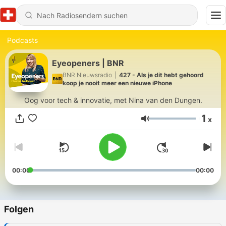
Podcasts
Eyeopeners | BNR
BNR Nieuwsradio
|
427 - Als je dit hebt gehoord
koop je nooit meer een nieuwe iPhone
Oog voor tech & innovatie, met Nina van den Dungen.
1
x
Lautstärke
00:00
00:00
Folgen