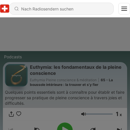
Podcasts
Euthymia: les fondamentaux de la pleine
conscience
Euthymia Pleine conscience & méditation
|
65 - La
boussole intérieure : la trouver et s’y fier
Quelques points essentiels sont à connaître pour établir et faire
progresser sa pratique de pleine conscience à travers joies et
difficultés.
1
x
Lautstärke