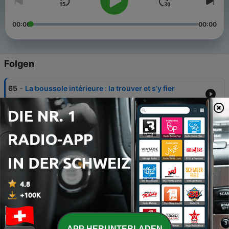
00:00
00:00
Folgen
-
65
La boussole intérieure : la trouver et s’y fier
17 Jun. 2026
-
64
Méditer avec confiance
26 Mai 2026
-
63
Trouver l'espace dans les émotions
29 Apr. 2026
-
62
Ouvrir un chemin de sagesse(s) entre philosophie
et spiritualité
01 Nov. 2025
-
61
Les richesses interieures
APP HERUNTERLADEN