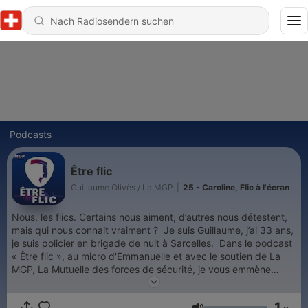
Podcasts
Être flic
Guillaume Olivès / La MGP
|
25 - Caroline, Flic à l'écran
Nous, les flics. Certains nous aiment, d’autres nous détestent,
mais qui nous connait vraiment ? Je suis Guillaume, j’ai 33 ans,
je suis policier en brigade de nuit à Sarcelles. Dans le podcast
« Être flic », au micro d'Emmanuelle et avec le soutien de La
MGP, La Mutuelle des forces de sécurité, je vous emmène
découvrir l’histoire de policières et policiers de tous horizons.
Ceux que vous croisez en bas de chez vous, ceux que vous
1