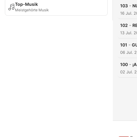
Top-Musik
-
103
N
Meistgehörte Musik
16 Jul. 
-
102
R
13 Jul. 
-
101
GU
06 Jul. 
-
100
¡A
02 Jul. 