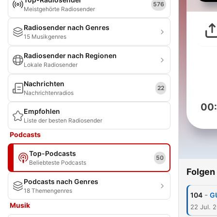
576
Meistgehörte Radiosender
Radiosender nach Genres
15 Musikgenres
Radiosender nach Regionen
Lokale Radiosender
Nachrichten
22
Nachrichtenradios
00
Empfohlen
Liste der besten Radiosender
Podcasts
Top-Podcasts
50
Beliebteste Podcasts
Folgen
Podcasts nach Genres
18 Themengenres
-
104
G
Musik
22 Jul. 