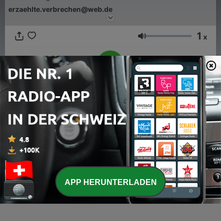
erzaehlte.verbrechen@web.de
1
x
Lautstärke
00:00
00:00
Folgen
-
2
2. Folge - Der Galgenbaum
01 Sep. 2021
-
1
1. Folge - Verbrannte Existenzen
APP HERUNTERLADEN
13 Aug. 2021