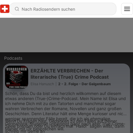
Podcasts
ERZÄHLTE VERBRECHEN - Der
literarische (True) Crime Podcast
Elisa Hanusch
|
2 - 2. Folge - Der Galgenbaum
Schön, dass Du da bist und herzlich willkommen auf diesem
etwas anderen (True-)Crime-Podcast. Mein Name ist Elisa und
ich nehme Dich mit zu den Tatorten und manchmal sogar
wahren Verbrechen der Romane, Novellen und ganz großen
Geschichten. Denn Literatur hält eine Menge kurioser und nicht
weniger spannender Fälle bereit, die ich als ehemalige
Wenn Du Fragen hast, Gedanken zu den Fällen auf Deiner
Germanistik-Studentin unbedingt ganz nach alter True-Crime-
Seele brennen oder Du einfach mal "Hallo!" sagen willst, dann
Manier mit Dir besprechen will.
schreib mir gerne an