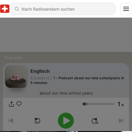
Podcasts
Englisch
A.S und L.A
|
1 - Podcast about our nine schoolyears in
5 minutes
about our nine school years
1
x
Lautstärke