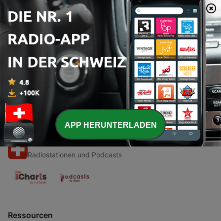
00:00
00:00
Folgen
-
1
Podcast about our nine schoolyears in 5 minutes
28 Mär. 2021
APP HERUNTERLADEN
Radio Schweiz
Radiostationen und Podcasts
Ressourcen