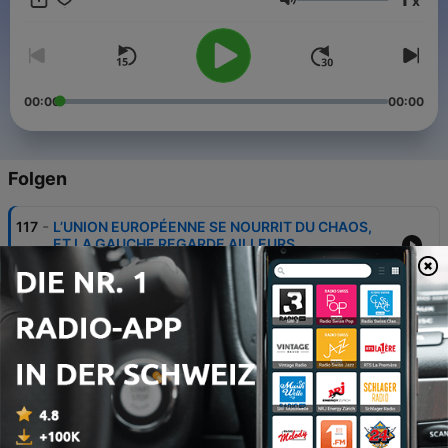
x
média 100% indépendant, qui a pour objectif une diffusion
Lautstärke
accessible de connaissances fondamentales - avec une bonne
dose d'esprit critique - sur les grands thèmes qui agitent
l’actualité ! www.elucid.media
00:00
00:00
Folgen
-
117
L’UNION EUROPÉENNE SE NOURRIT DU CHAOS,
ET LA GAUCHE REGARDE AILLEURS
23 Aug. 2025
-
116
LA FABRIQUE DE LA GUERRE par le capitalisme
militarisé - Claude Serfati
22 Aug. 2025
-
115
MOURIR POUR L’EUROPE : 40 ans de destruction
obsessionnelle de la France - Camille Adam
21 Aug. 2025