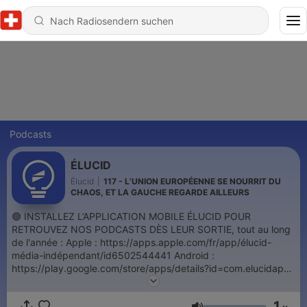
Podcasts
ÉLUCID
Élucid
|
117 - L’UNION EUROPÉENNE SE NOURRIT DU
CHAOS, ET LA GAUCHE REGARDE AILLEURS
🟢 INSTALLEZ L’APPLICATION MOBILE ÉLUCID POUR
RETROUVEZ NOS PODCASTS DÈS LEUR SORTIE, tout au long
de l'année : Apple : https://apps.apple.com/fr/app/élucid-
média-indépendant/id6502544441 Android :
https://play.google.com/store/apps/details?id=com.elucidapp
👉 Retrouvez y également nos fiches de lecture, nos articles,
nos analyses graphiques, et bien plus encore... Élucid est un
1