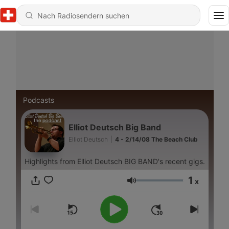
Podcasts
Elliot Deutsch Big Band
Elliot Deutsch
|
4 - 2/14/08 The Beach Club
Highlights from Elliot Deutsch BIG BAND's recent gigs.
1
x
Lautstärke