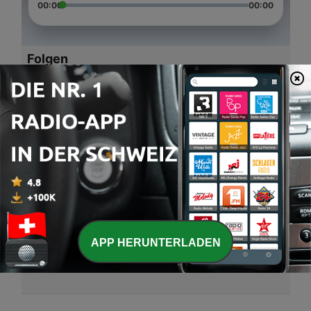
00:00
00:00
Folgen
-
4
2/14/08 The Beach Club
21 Feb. 2008
-
3
Santa Monica Bar & Grill 7/24/07
14 Feb. 2008
-
2
Pasadena Jazz Institute 1/24/08
28 Jan. 2008
-
1
Jazz Bakery 1/9/08
APP HERUNTERLADEN
27 Jan. 2008