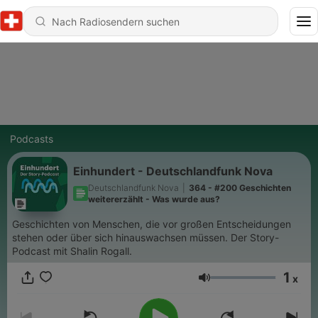
Podcasts
Einhundert - Deutschlandfunk Nova
Deutschlandfunk Nova
|
364 - #200 Geschichten
weitererzählt - Was wurde aus?
Geschichten von Menschen, die vor großen Entscheidungen
stehen oder über sich hinauswachsen müssen. Der Story-
Podcast mit Shalin Rogall.
1
x
Lautstärke