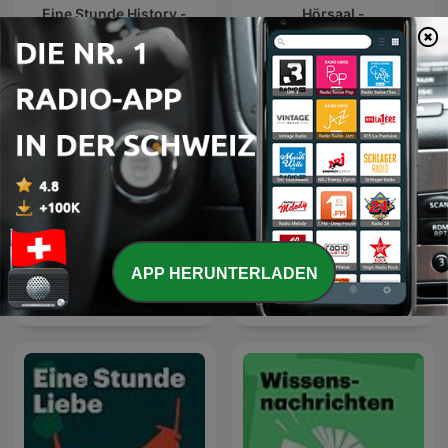
Eine Stunde History -
Hörsaal -
Deutschlandfunk Nova
Deutschlandfunk Nova
APP HERUNTERLADEN
Facts & Feelings -
Weltempfänger -
Deutschlandfunk Nova
Deutschlandfunk Nova