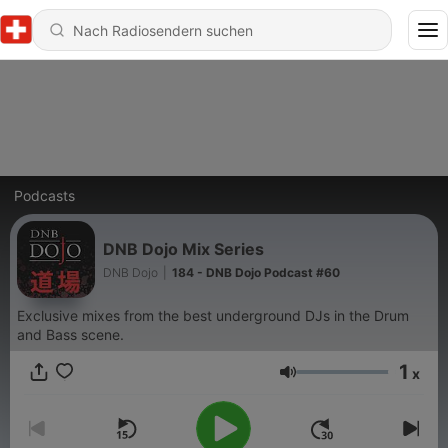
Podcasts
DNB Dojo Mix Series
DNB Dojo
|
184 - DNB Dojo Podcast #60
Exclusive mixes from the best underground DJs in the Drum
and Bass scene.
1
x
Lautstärke