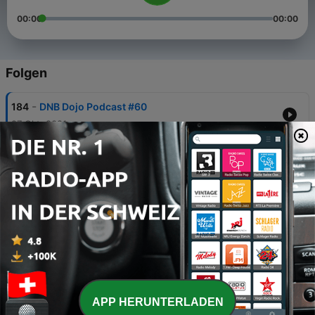
00:00
00:00
Folgen
-
184
DNB Dojo Podcast #60
27 Okt. 2021
-
183
DNB Dojo Podcast #59
26 Sep. 2021
-
182
Guest Mix: Surplus
09 Sep. 2021
-
181
DNB Dojo Podcast #58
28 Aug. 2021
-
180
Guest Mix: Nelver
APP HERUNTERLADEN
04 Aug. 2021