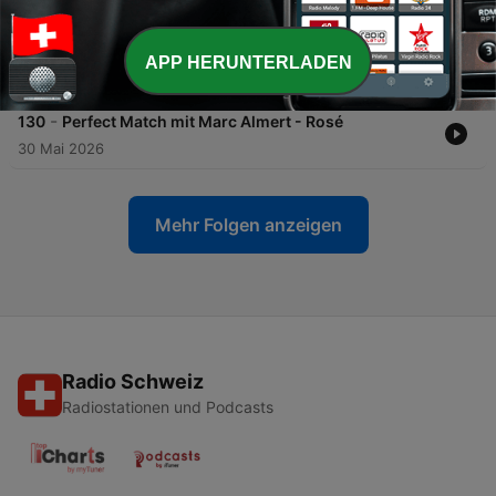
-
131
Fünf Jahre Weinbrater - und wir feiern mit
Napoleons Lieblingswein
APP HERUNTERLADEN
09 Jun. 2026
-
130
Perfect Match mit Marc Almert - Rosé
30 Mai 2026
Mehr Folgen anzeigen
Radio Schweiz
Radiostationen und Podcasts