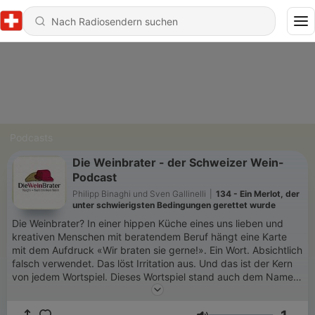
Podcasts
Die Weinbrater - der Schweizer Wein-
Podcast
Philipp Binaghi und Sven Gallinelli
|
134 - Ein Merlot, der
unter schwierigsten Bedingungen gerettet wurde
Die Weinbrater? In einer hippen Küche eines uns lieben und
kreativen Menschen mit beratendem Beruf hängt eine Karte
mit dem Aufdruck «Wir braten sie gerne!». Ein Wort. Absichtlich
falsch verwendet. Das löst Irritation aus. Und das ist der Kern
von jedem Wortspiel. Dieses Wortspiel stand auch dem Namen
unseres Podcasts Pate: die Weinbrater. Wir sind Philipp Binaghi
(genannt «Naghi») und Sven Gallinelli (genannt «Nelli»). Wir