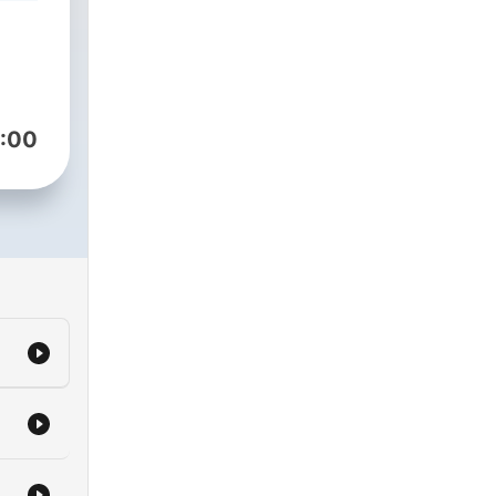
e
sts
f
hek
er
:00
d
ge
ns