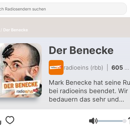
Der Benecke
Der Benecke
radioeins (rbb)
|
605 - Say Hello, Wave Goodbye
Mark Benecke hat seine Ru
bei radioeins beendet. Wir
bedauern das sehr und
bedanken uns sehr herzlic
bei ihm für 25 Jahre "Der
Lautstärke
Benecke" – für Expertise,