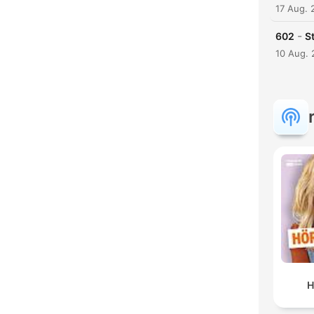
17 Aug. 
-
602
S
10 Aug.
H