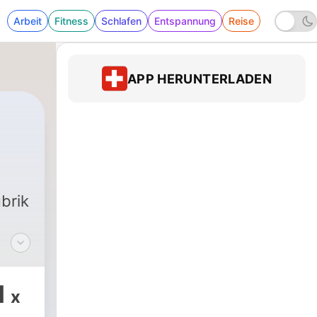
Arbeit
Fitness
Schlafen
Entspannung
Reise
APP HERUNTERLADEN
brik
h
1
x