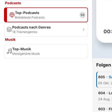
Podcasts
Top-Podcasts
50
Beliebteste Podcasts
Podcasts nach Genres
00
18 Themengenres
Musik
Top-Musik
Meistgehörte Musik
Folgen
-
605
S
05 Okt. 
-
604
L
24 Aug.
-
603
F