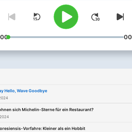
Unterhaltung und bleibend
Radiomomente. Die Podca
sind weiterhin im Archiv au
radioeins und ARD-Audiot
zu hören. Er ist Vorsitzend
:00
00
der Deutschen Dracula -
Gesellschaft. Er ist Mitglie
des Komitees des
Nobelpreises für kuriose
wissenschaftliche
Forschungen. Er ist der
ay Hello, Wave Goodbye
bekannteste Kriminalbiolo
2024
der Welt. Er ist Dr. Mark
ohnen sich Michelin-Sterne für ein Restaurant?
Benecke. Dieser Podcast steht
 2024
unter der Creative Commo
loresiensis-Vorfahre: Kleiner als ein Hobbit
Lizenz CC BY-NC-ND 4.0.