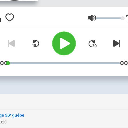
Wochen mit einer frischen
Runde an den Tisch sitzt. Mal
zu zweit, mal zu viert – abe
Lautstärke
immer locker, spontan und 
einer guten Portion Humor.
uns geht’s um
Alltagsgeschichten, Popkul
dumme Ideen und natürlich
:00
00
obligatorische Bierempfehl
Kurz: Stammtisch-Feeling f
unterwegs fast so, als wür
du selbst mit dabei hocken
ge 96: guêpe
2026