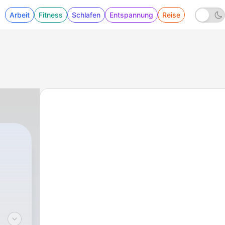
Arbeit
Fitness
Schlafen
Entspannung
Reise
|
97 - Folge 96: guêpe