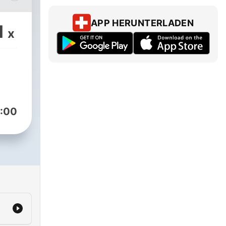
APP HERUNTERLADEN
1
x
r
mit
 Bei
tur,
 die
:00
ung.
ür
dest
.