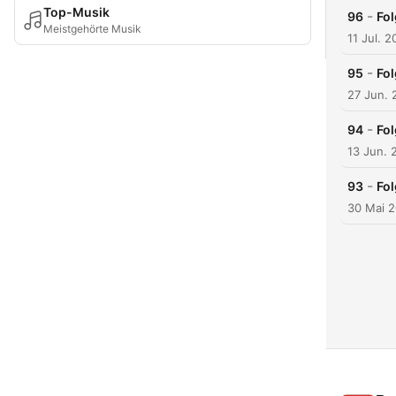
Top-Musik
-
96
Fol
Meistgehörte Musik
11 Jul. 
-
95
Fol
27 Jun. 
-
94
Fol
13 Jun. 
-
93
Fol
30 Mai 