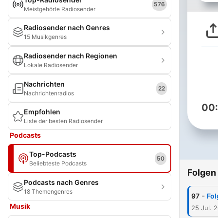
576
Meistgehörte Radiosender
Radiosender nach Genres
15 Musikgenres
Radiosender nach Regionen
Lokale Radiosender
Nachrichten
22
Nachrichtenradios
00
Empfohlen
Liste der besten Radiosender
Podcasts
Top-Podcasts
50
Beliebteste Podcasts
Folgen
Podcasts nach Genres
18 Themengenres
-
97
Fol
Musik
25 Jul. 