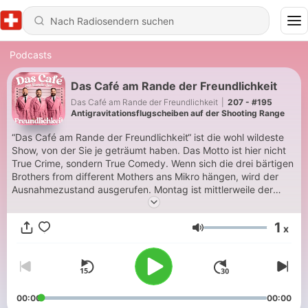
Podcasts
Das Café am Rande der Freundlichkeit
Das Café am Rande der Freundlichkeit
|
207 - #195
Antigravitationsflugscheiben auf der Shooting Range
“Das Café am Rande der Freundlichkeit“ ist die wohl wildeste
Show, von der Sie je geträumt haben. Das Motto ist hier nicht
True Crime, sondern True Comedy. Wenn sich die drei bärtigen
Brothers from different Mothers ans Mikro hängen, wird der
Ausnahmezustand ausgerufen. Montag ist mittlerweile der
geilste Tag der Woche geworden. Außer der eingeschworenen
Community, bestehend aus Hardcore Randis und Ultra
1
x
Randischen, ist niemand mehr sicher. Bitte passen Sie auf,
Lautstärke
wenn Sie draußen in der freien Wildbahn unterwegs sind und
diesen Podcast konsumieren. Das wird Sie verändern.
00:00
00:00