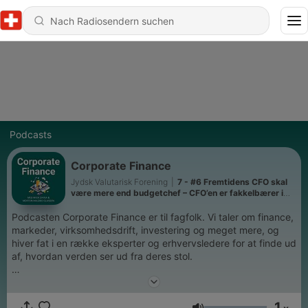
Podcasts
Corporate Finance
Jydsk Valutarisk Forening
|
7 - #6 Fremtidens CFO skal
være mere end budgetchef – CFO’en er fakkelbærer i
den interne udvikling, med Toni Brandenhoff
Podcasten Corporate Finance er til fagfolk. Vi taler om finance,
markeder, virksomhedsdrift, investering og meget mere, og
hiver fat i en række eksperter og erhvervsledere for at finde ud
af, hvordan verden ser ud fra deres stol.
Med skarpe spørgsmål fra dine værter, Mick Ohira og Morten
Haldbo-Classen, kan du se frem til en horisontudvidelse inden
1