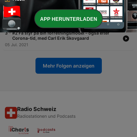
-
4
#3 Forstå de fatale beslutninger forbundet med
“CEO-bias” med Tom Aabo
APP HERUNTERLADEN
12 Jul. 2021
-
3
#2 Få styr på din forretningsmodel – også efter
Corona-tid, med Carl Erik Skovgaard
05 Jul. 2021
Mehr Folgen anzeigen
Radio Schweiz
Radiostationen und Podcasts