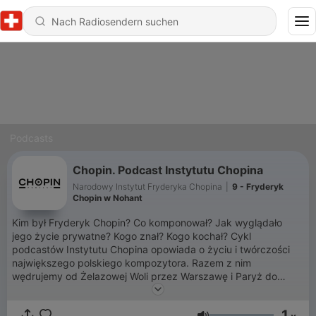
Podcasts
Chopin. Podcast Instytutu Chopina
Narodowy Instytut Fryderyka Chopina
|
9 - Fryderyk
Chopin w Nohant
Kim był Fryderyk Chopin? Co komponował? Jak wyglądało
jego życie prywatne? Kogo znał? Kogo kochał? Cykl
podcastów Instytutu Chopina opowiada o życiu i twórczości
największego polskiego kompozytora. Razem z nim
wędrujemy od Żelazowej Woli przez Warszawę i Paryż do
milionów słuchaczy na całym świecie. Oto pasjonująca
opowieść o człowieku, który jako dziecko zachwycał
1