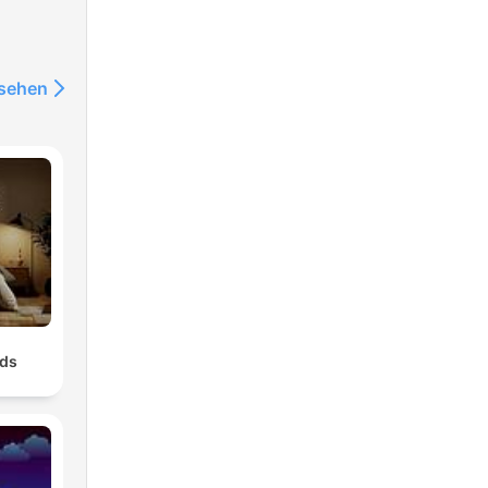
nsehen
nds