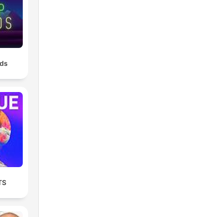
nds
TS