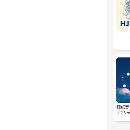
睡眠音
(すいみ