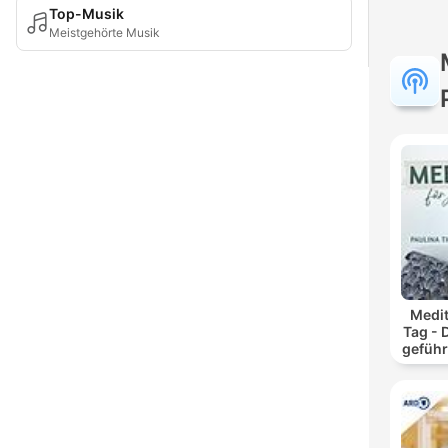
Top-Musik
Meistgehörte Musik
Medit
Tag - 
geführ
und