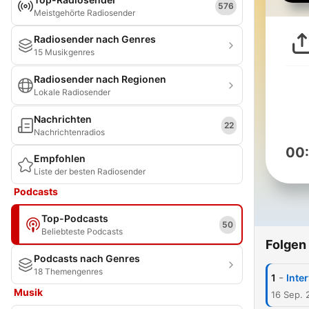
576
Meistgehörte Radiosender
Radiosender nach Genres
15 Musikgenres
Radiosender nach Regionen
Lokale Radiosender
Nachrichten
22
Nachrichtenradios
00
Empfohlen
Liste der besten Radiosender
Podcasts
Top-Podcasts
50
Beliebteste Podcasts
Folgen
Podcasts nach Genres
18 Themengenres
-
1
Inte
Musik
16 Sep. 