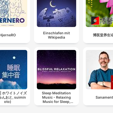
Einschlafen mit
HjerneRO
博医堂养生
Wikipedia
 | ホワイトノイズ
Sleep Meditation
んおと, suimin
Music - Relaxing
Sanament
oto)
Music for Sleep,
Meditation &
Relaxation