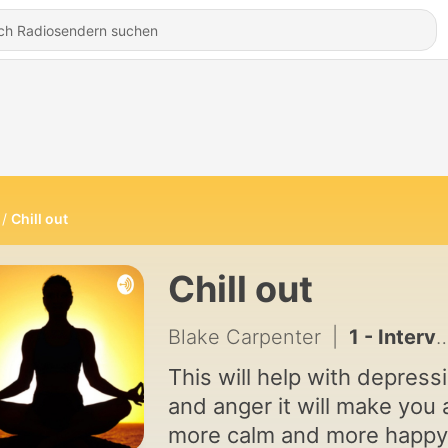
Chill out
Chill out
Blake Carpenter
|
1 - Interviewing people to see how they relive there stress
This will help with depress
and anger it will make you 
more calm and more happy