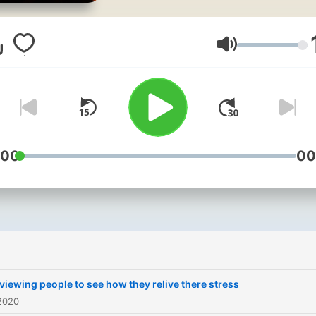
Lautstärke
:00
00
rviewing people to see how they relive there stress
2020