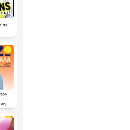
bins
 τον
ννη