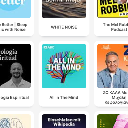
 Better | Sleep
The Mel Rob
WHITE NOISE
ic with Noise
Podcast
ΖΩ ΚΑΛΑ Με
logía Espiritual
All In The Mind
Μιχάλη
Κεφαλογιά