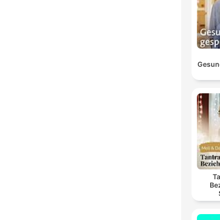
Gesun
Ta
Be