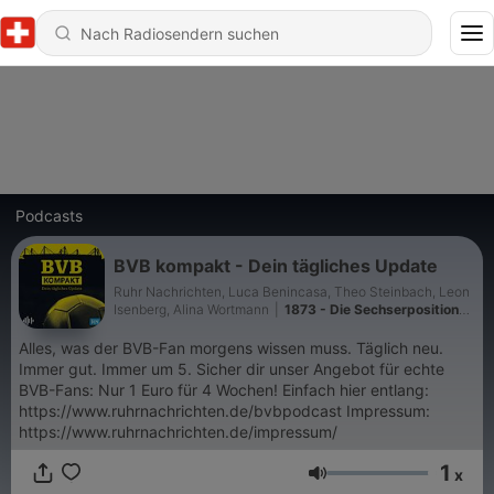
Podcasts
BVB kompakt - Dein tägliches Update
Ruhr Nachrichten, Luca Benincasa, Theo Steinbach, Leon
Isenberg, Alina Wortmann
|
1873 - Die Sechserposition
beim BVB | Enzo Duarte überzeugt! | Erstes Heimspiel
der U23
Alles, was der BVB-Fan morgens wissen muss. Täglich neu.
Immer gut. Immer um 5. Sicher dir unser Angebot für echte
BVB-Fans: Nur 1 Euro für 4 Wochen! Einfach hier entlang:
https://www.ruhrnachrichten.de/bvbpodcast Impressum:
https://www.ruhrnachrichten.de/impressum/
1
x
Lautstärke