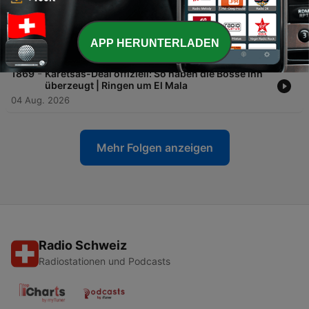
-
1870
Couto vor Wechsel nach Italien | Dortmund
sucht kreative Ergänzungen
APP HERUNTERLADEN
05 Aug. 2026
-
1869
Karetsas-Deal offiziell: So haben die Bosse ihn
überzeugt | Ringen um El Mala
04 Aug. 2026
Mehr Folgen anzeigen
Radio Schweiz
Radiostationen und Podcasts