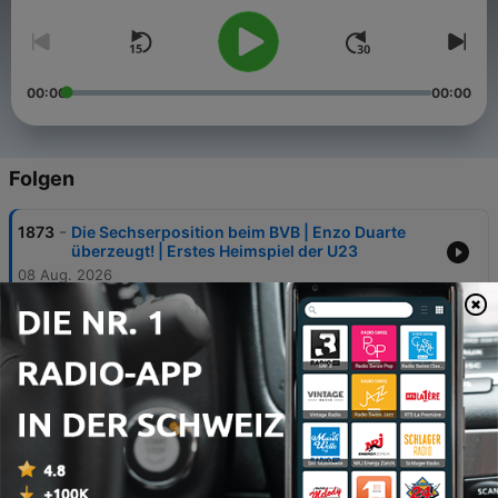
00:00
00:00
Folgen
-
1873
Die Sechserposition beim BVB | Enzo Duarte
überzeugt! | Erstes Heimspiel der U23
08 Aug. 2026
-
1872
BVB-Sportgeschäftsführer Lars Ricken im
Exklusiv-Interview | Das erste Heimspiel der
U23
07 Aug. 2026
-
1871
Öffentliches BVB-Training mit Karetsas-
Premiere | BVB-Sportdirektor Ole Book gibt
Interview nach dem Training
06 Aug. 2026