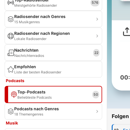
576
Meistgehörte Radiosender
Radiosender nach Genres
15 Musikgenres
Radiosender nach Regionen
Lokale Radiosender
Nachrichten
22
Nachrichtenradios
Empfohlen
Liste der besten Radiosender
00
Podcasts
Top-Podcasts
50
Beliebteste Podcasts
Podcasts nach Genres
18 Themengenres
Folgen
Musik