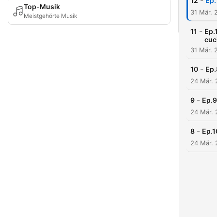
-
12
Ep.
Top-Musik
31 Mär. 
Meistgehörte Musik
-
11
Ep.1
cuc
31 Mär. 
-
10
Ep.
24 Mär.
-
9
Ep.9
24 Mär.
-
8
Ep.1
24 Mär.