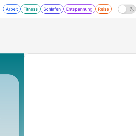
Arbeit
Fitness
Schlafen
Entspannung
Reise
ncigene
|
12 - Ep.11 Cammino di San Nilo