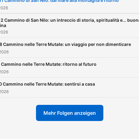
11 Cammino di San Nilo: dal mare alla montagna e ritorno
le loro tradizioni, le ricette 
2026
piatti tipici.
È un viaggio
2 Cammino di San Nilo: un intreccio di storia, spiritualità e... buon
immersivo nella bellezza d
ina
2026
cadenze dialettali e dei s
dei territori meno conosci
8 Cammino nelle Terre Mutate: un viaggio per non dimenticare
del Belpaese.
In ogni epis
 2026
c'è la voce di chi quei cam
 Cammino nelle Terre Mutate: ritorno al futuro
li ha riscoperti e tracciati, d
 2026
storici locali, di camminator
0 Cammino nelle Terre Mutate: sentirsi a casa
noti al grande pubblico e di
 2026
lungo quegli itinerari ci vive
con coraggio e passione si
Mehr Folgen anzeigen
prende cura del territorio.
Storie e testimonianze che 
restituiscono l'autenticità d