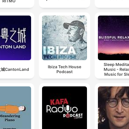
RITMO
Sleep Medita
Ibiza Tech House
城CantonLand
Music - Rela
Podcast
Music for Sl
Meditation
Relaxatio