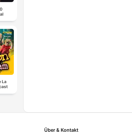
70
al
e La
cast
Über & Kontakt