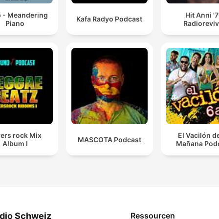
p - Meandering
Hit Anni '
Kafa Radyo Podcast
Piano
Radioreviv
ers rock Mix
El Vacilón d
MASCOTA Podcast
Album I
Mañana Pod
dio Schweiz
Ressourcen