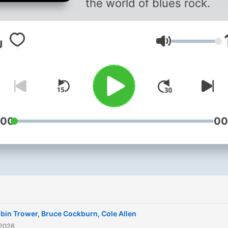
the world of blues rock.
Lautstärke
:00
00
bin Trower, Bruce Cockburn, Cole Allen
 2026