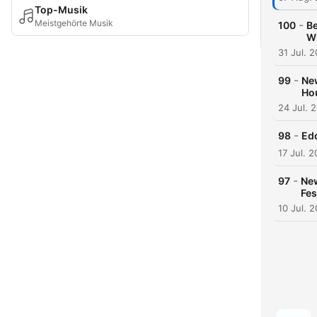
Top-Musik
Meistgehörte Musik
-
100
Be
W
31 Jul. 
-
99
Ne
Ho
24 Jul. 
-
98
Edd
17 Jul. 
-
97
New
Fes
10 Jul. 