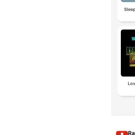
Slee
Lov
Ra