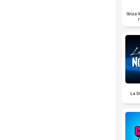
Ibiza 
La S