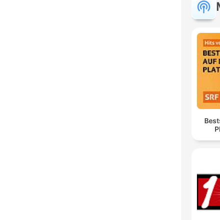
Best
P