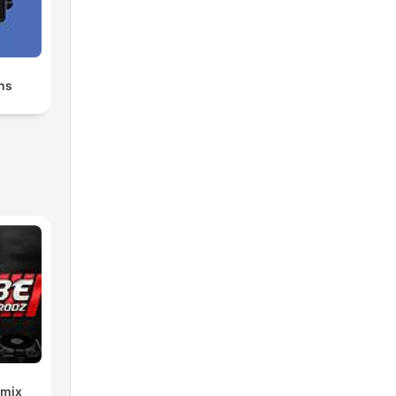
ns
emix