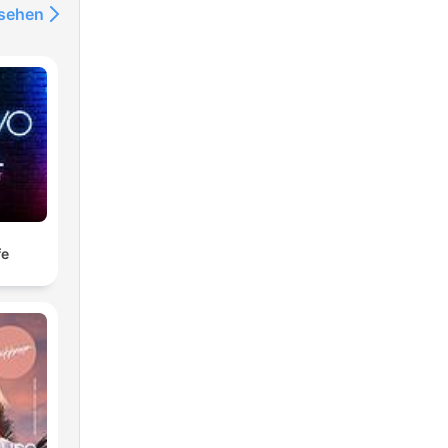
nsehen
fe