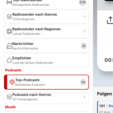
576
Meistgehörte Radiosender
Radiosender nach Genres
15 Musikgenres
Radiosender nach Regionen
Lokale Radiosender
Nachrichten
22
Nachrichtenradios
Empfohlen
00
Liste der besten Radiosender
Podcasts
Top-Podcasts
50
Beliebteste Podcasts
Folgen
Podcasts nach Genres
18 Themengenres
-
101
Ro
Musik
07 Aug.