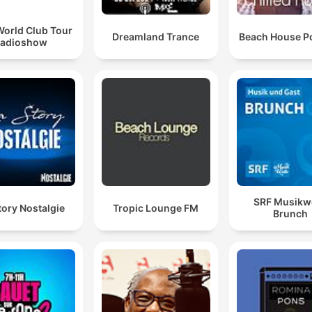
World Club Tour
Dreamland Trance
Beach House P
radioshow
SRF Musikwe
tory Nostalgie
Tropic Lounge FM
Brunch