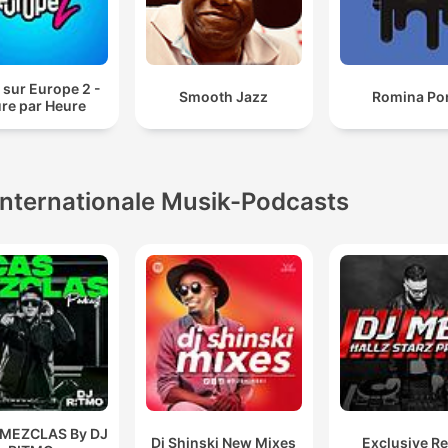
 sur Europe 2 -
Smooth Jazz
Romina Po
re par Heure
Internationale Musik-Podcasts
 MEZCLAS By DJ
Dj Shinski New Mixes
Exclusive R