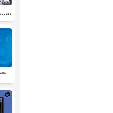
odcast
lle