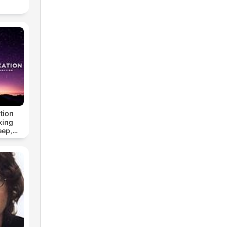
tion
xing
eep,
 &
n