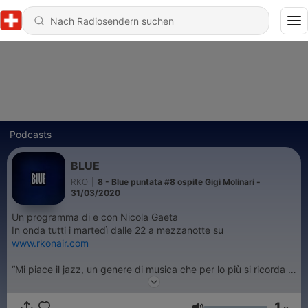
Podcasts
BLUE
RKO
|
8 - Blue puntata #8 ospite Gigi Molinari -
31/03/2020
Un programma di e con Nicola Gaeta
In onda tutti i martedì dalle 22 a mezzanotte su
www.rkonair.com
“Mi piace il jazz, un genere di musica che per lo più si ricorda in
bianco e nero. Certo, il rosso fuoco degli occhi strafatti di
Archie Shepp in “Attica Blues”, i solchi violacei che scavano il
1