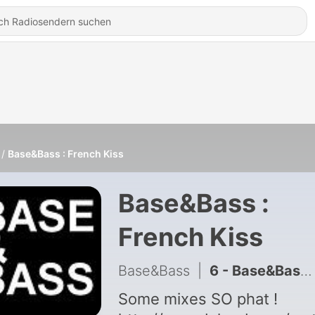
Base&Bass : French Kiss
Base&Bass :
French Kiss
Base&Bass
|
6 - Base&Bass : French Kiss VOL. 8
Some mixes SO phat !