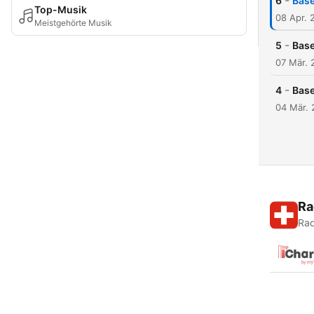
-
6
Base
Top-Musik
08 Apr. 
Meistgehörte Musik
-
5
Base
07 Mär. 
-
4
Base
04 Mär. 
Ra
Rad