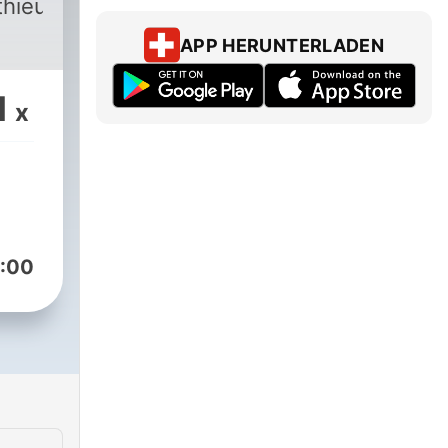
thieug-
APP HERUNTERLADEN
1
x
:00