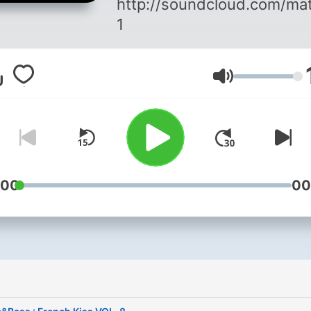
http://soundcloud.com/ma
1
Lautstärke
:00
00