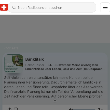
Podcasts
Bänklitalk
Gabor Gaspar
|
84 - 50 werden: Meine wichtigsten
Erkenntnisse über Leben, Geld und Zeit | Im Gespräch
mit FinanzFabio
Seit vielen Jahren unterstütze ich meine Kunden bei der
Planung ihrer Pensionierung. Dadurch erhalte ich Einblicke in
deren Leben und führe tolle Gespräche über das Älterwerden.
Die finanzielle Planung ist nur ein Teil der Vorbereitung auf die
Zeit nach der Pensionierung. Auf persönlicher Ebene profitiere
ich von den Lebenserfahrungen meiner Kunden. Jeder hat
seine ganz eigene Geschichte. Das Ganze findet auf einem
1