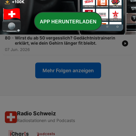
-
81
Früh pensionieren und trotzdem sorgenfrei
leben? Die Wahrheit über Geld, Freiheit und
Planung
APP HERUNTERLADEN
21 Jun. 2026
-
80
Wirst du ab 50 vergesslich? Gedächtnistrainerin
erklärt, wie dein Gehirn länger fit bleibt.
07 Jun. 2026
Mehr Folgen anzeigen
Radio Schweiz
Radiostationen und Podcasts