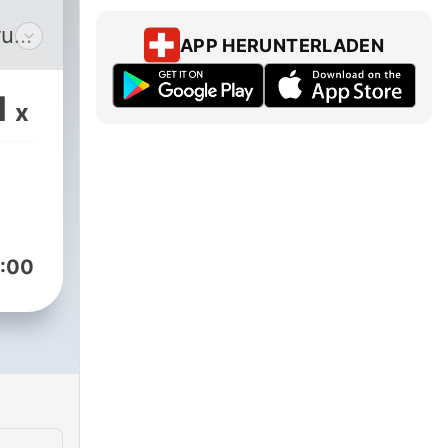
rung
APP HERUNTERLADEN
1
x
ete
ng,
en
Im
:00
ben
enn
)