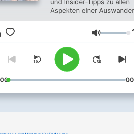
und Insider-Tipps zu allen
Aspekten einer Auswande
nach Brasilien, sowohl als
Single, als Paar oder mit
Lautstärke
Familie. Und es gibt konkr
Informationen zu
Übergangslösungen der
schrittweisen Auswanderu
zum Steuerparadies Brasili
und zum Alltag hier vor Ort. 
:00
00
Schwerpunkt geht es um
Nord-Brasilien, also ein Le
abseits der Metropolen. D
unserer Erfahrung nach
wandern die meisten
Deutschen (oder Europäer