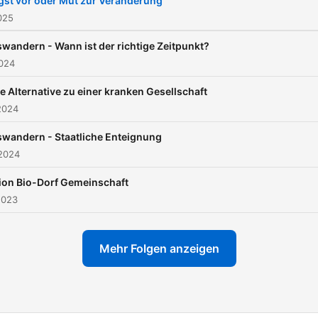
gst vor oder Mut zur Veränderung
nicht wegen des Klimas, d
025
Natur oder der schönen
wandern - Wann ist der richtige Zeitpunkt?
Brasilianerinnen und Brasil
2024
aus. Vielmehr bietet die
e Alternative zu einer kranken Gesellschaft
politische und
2024
gesellschaftliche Entwickl
in Deutschland und der EU 
wandern - Staatliche Enteignung
 2024
immer mehr Menschen ste
neue Gründe zur Sorge um
ion Bio-Dorf Gemeinschaft
ihre Zukunft. Vor allem wer
2023
Kinder hat und eher
traditionelle Werte jenseit
Mehr Folgen anzeigen
„woken“ Mainstream vertrit
begibt sich auf die Suche 
einer „sichern und heilen W