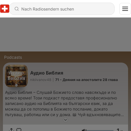
Podcasts
Аудио Библия
nikiivanov48
|
71 - Деяния на апостолите 28 глава
Аудио Библия – Слушай Божието слово навсякъде и по
всяко време! Този подкаст предоставя професионално
записано аудио на Библията на български език, за да
можеш да се потопиш в Божието послание, докато
пътуваш, работиш или си у дома. 📖 Чуй вдъхновяващите
истории и вечните истини, които променят животи. 🎧
Наслади се на ясен и изразителен прочит. 🙏 Нека Словото
1