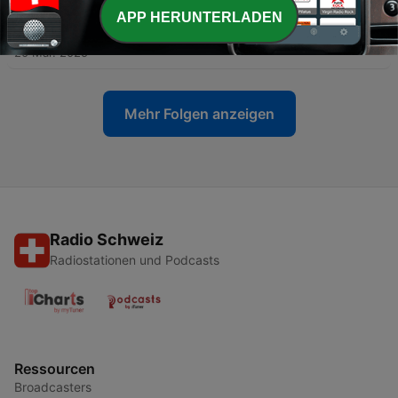
APP HERUNTERLADEN
-
67
Деяния на апостолите 24 глава
20 Mär. 2025
Mehr Folgen anzeigen
Radio Schweiz
Radiostationen und Podcasts
Ressourcen
Broadcasters