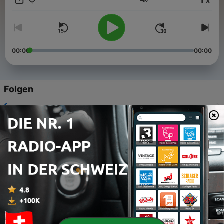
x
оживее в сърцето ти! Слушай. Размишлявай. Израствай
Lautstärke
във вярата. 📌 Представено от Библейска лига – България
00:00
00:00
Folgen
-
71
Деяния на апостолите 28 глава
20 Mär. 2025
-
70
Деяния на апостолите 27 глава
20 Mär. 2025
-
69
Деяния на апостолите 26 глава
20 Mär. 2025
-
68
Деяния на апостолите 25 глава
20 Mär. 2025