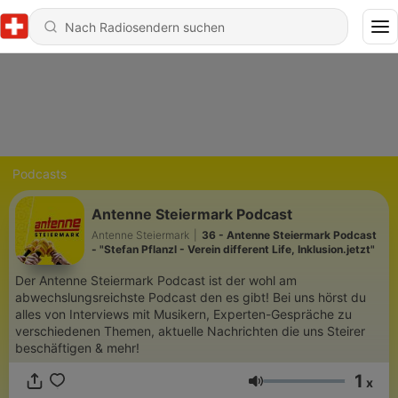
Podcasts
Antenne Steiermark Podcast
Antenne Steiermark
|
36 - Antenne Steiermark Podcast
- "Stefan Pflanzl - Verein different Life, Inklusion.jetzt"
Der Antenne Steiermark Podcast ist der wohl am
abwechslungsreichste Podcast den es gibt! Bei uns hörst du
alles von Interviews mit Musikern, Experten-Gespräche zu
verschiedenen Themen, aktuelle Nachrichten die uns Steirer
beschäftigen & mehr!
1
x
Lautstärke