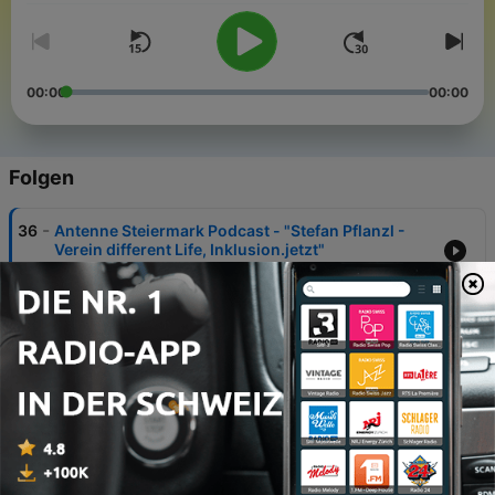
00:00
00:00
Folgen
-
36
Antenne Steiermark Podcast - "Stefan Pflanzl -
Verein different Life, Inklusion.jetzt"
07 Jul. 2026
-
35
Antenne Steiermark Podcast - "Renate Hofer
überlebt versuchten Femizid"
21 Mai 2026
-
34
Antenne Steiermark Podcast - "Kopfweh
Österreich"
29 Sep. 2025
-
33
Benedikt Mitmannsgruber - Er lacht dem Hate ins