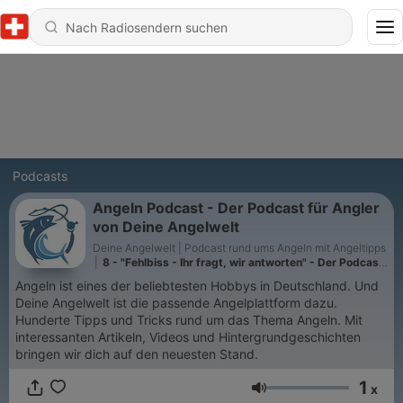
Podcasts
Angeln Podcast - Der Podcast für Angler
von Deine Angelwelt
Deine Angelwelt | Podcast rund ums Angeln mit Angeltipps
|
8 - "Fehlbiss - Ihr fragt, wir antworten" - Der Podcast
für Angler #8
Angeln ist eines der beliebtesten Hobbys in Deutschland. Und
Deine Angelwelt ist die passende Angelplattform dazu.
Hunderte Tipps und Tricks rund um das Thema Angeln. Mit
interessanten Artikeln, Videos und Hintergrundgeschichten
bringen wir dich auf den neuesten Stand.
1
x
Lautstärke