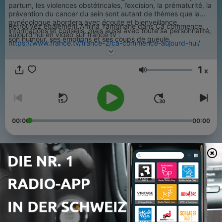
partum, les violences obstétricales, l’excision, la prématurité, la
prévention du cancer du sein sont autant de thèmes que la
gynécologue abordera avec écoute et bienveillance,
Retrouvez également Amina Yamgnane dans Ça commence
informations et conseils, mais aussi avec toute sa personnalité,
aujourd'hui en vidéo sur france·tv :
son humour, ses émotions et ses coups de gueule.
https://www.france.tv/france-2/ca-commence-aujourd-hui/
1
x
Lautstärke
00:00
00:00
Folgen
-
50
Elodie Arnould : grossesse sans filtre !
13 Mär. 2026
-
49
Virgilia Hess : sa grossesse lui a sauvé la vie