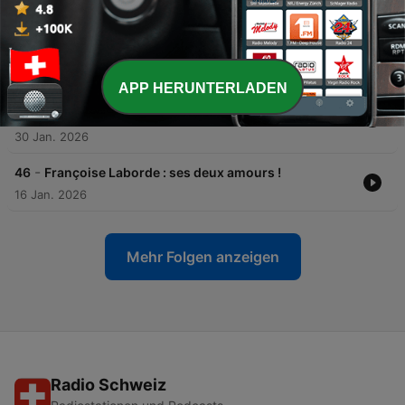
27 Feb. 2026
-
48
Mel Charlot : enfin OK avec son SOPK
13 Feb. 2026
APP HERUNTERLADEN
-
47
Nadège 100 Gène : déni de grossesse, deuil d’un
bébé, cancer…et l’humour à toutes épreuves !
30 Jan. 2026
-
46
Françoise Laborde : ses deux amours !
16 Jan. 2026
Mehr Folgen anzeigen
Radio Schweiz