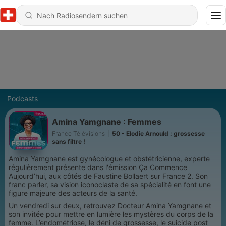
Podcasts
Amina Yamgnane : Femmes
France Télévisions
|
50 - Elodie Arnould : grossesse
sans filtre !
Amina Yamgnane est gynécologue et obstétricienne, experte
régulièrement présente dans l'émission Ça Commence
Aujourd’hui, aux côtés de Faustine Bollaert sur France 2. Son
franc parler, sa vision iconoclaste de sa spécialité en font une
figure majeure des acteurs de la santé.
Un vendredi sur deux, retrouvez Docteur Amina Yamgnane et
son invitée pour mettre en lumière les mystères du corps de la
femme. L’endométriose, le déni de grossesse, le suicide post