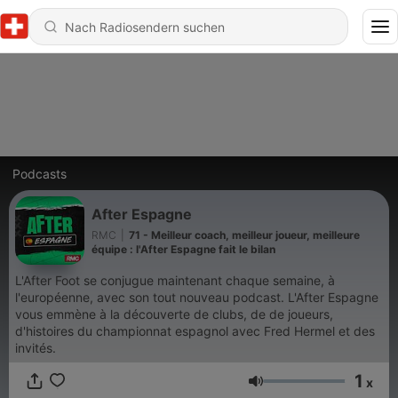
Podcasts
After Espagne
RMC
|
71 - Meilleur coach, meilleur joueur, meilleure
équipe : l'After Espagne fait le bilan
L'After Foot se conjugue maintenant chaque semaine, à
l'européenne, avec son tout nouveau podcast. L'After Espagne
vous emmène à la découverte de clubs, de de joueurs,
d'histoires du championnat espagnol avec Fred Hermel et des
invités.
1
x
Lautstärke