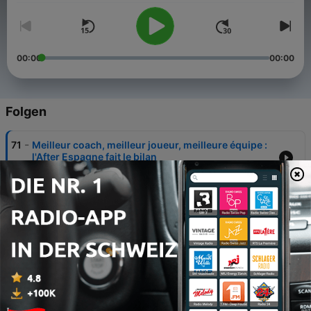
00:00
00:00
Folgen
-
71
Meilleur coach, meilleur joueur, meilleure équipe :
l'After Espagne fait le bilan
28 Mai 2026
-
70
Robert Lewandowski est-il une légende du FC
Barcelone ?
22 Mai 2026
-
69
Guerre ouverte entre Mbappé et Arbeloa, le
président Pérez en difficulté : le cauchemar
continue au Real Madrid
15 Mai 2026