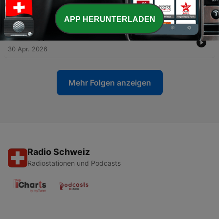
-
68
Implosion au Real : que va-t-il se passer ?
Fri, 8 May 2026 16:01:32 +0000
APP HERUNTERLADEN
-
67
Mbappé a-t-il raté sa saison au Real Madrid ?
30 Apr. 2026
Mehr Folgen anzeigen
Radio Schweiz
Radiostationen und Podcasts