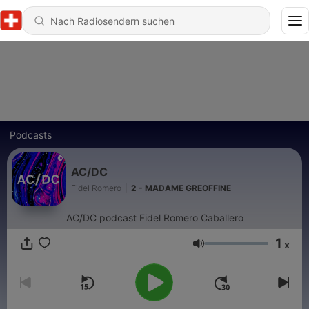
Podcasts
AC/DC
Fidel Romero
|
2 - MADAME GREOFFINE
AC/DC podcast Fidel Romero Caballero
1
x
Lautstärke