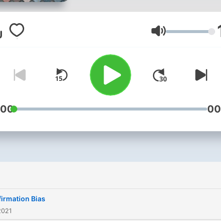
Lautstärke
:00
00
irmation Bias
2021