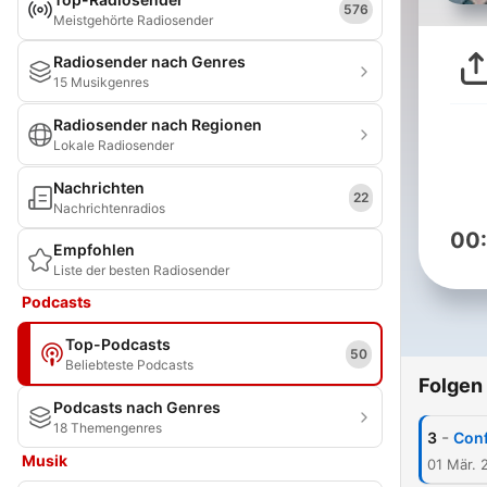
576
Meistgehörte Radiosender
Radiosender nach Genres
15 Musikgenres
Radiosender nach Regionen
Lokale Radiosender
Nachrichten
22
Nachrichtenradios
00
Empfohlen
Liste der besten Radiosender
Podcasts
Top-Podcasts
50
Beliebteste Podcasts
Folgen
Podcasts nach Genres
18 Themengenres
-
3
Conf
Musik
01 Mär. 