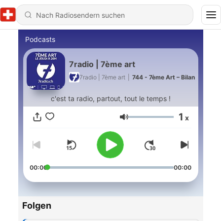
Podcasts
7radio | 7ème art
7radio | 7ème art
|
744 - 7ème Art – Bilan
c'est ta radio, partout, tout le temps !
1
x
Lautstärke
00:00
00:00
Folgen