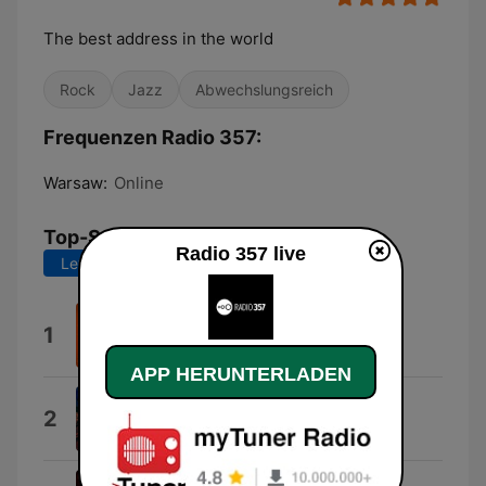
The best address in the world
Rock
Jazz
Abwechslungsreich
Frequenzen Radio 357:
Warsaw:
Online
Top-Songs
Radio 357 live
Letzte 7 Tage
Letzte 30 Tage
Solitude
1
Lila Ike
APP HERUNTERLADEN
Anthem
2
Greta Van Fleet