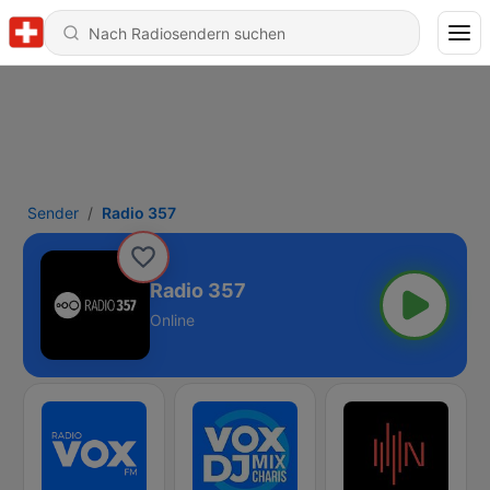
Sender
Radio 357
Radio 357
Online