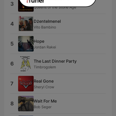
Medication
3
Queens of the Stone Age
Dżentelmenel
4
Vito Bambino
Hope
5
Jordan Rakei
The Last Dinner Party
6
Timbrogolem
Real Gone
7
Sheryl Crow
Wait For Me
8
Bob Seger