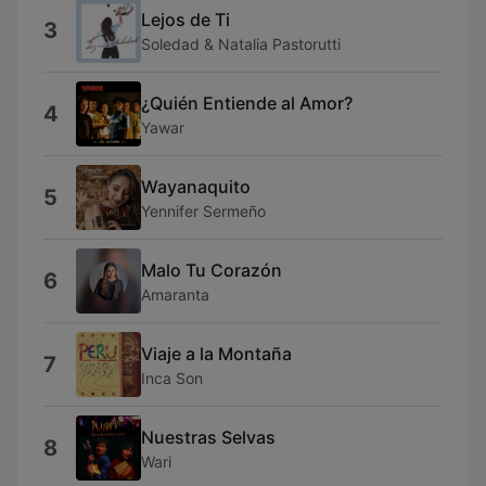
Lejos de Ti
3
Soledad & Natalia Pastorutti
¿Quién Entiende al Amor?
4
Yawar
Wayanaquito
5
Yennifer Sermeño
Malo Tu Corazón
6
Amaranta
Viaje a la Montaña
7
Inca Son
Nuestras Selvas
8
Wari