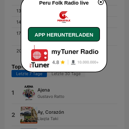
Peru Folk Radio live
13:00 - 14:00
Las Mas Pedidas
14:00 - 17:00
Folkmania - Paul Silva
17:00 - 20:00
Ritmos Andinos - Carlos
APP HERUNTERLADEN
Vera
20:00 - 22:00
Melodias del Viento
Top-Songs
Letzte 7 Tage
Letzte 30 Tage
Ajena
1
Gustavo Ratto
Ay, Corazón
2
Llaqta Taki