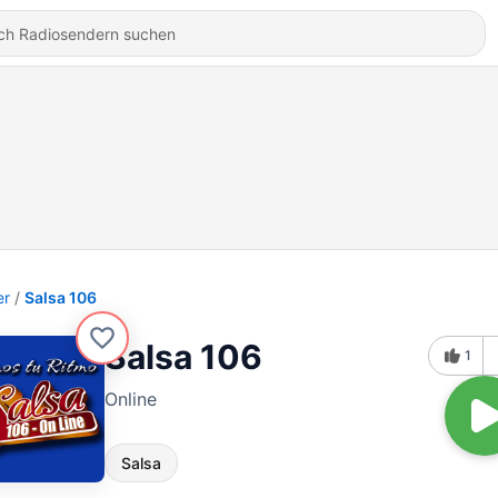
er
Salsa 106
Salsa 106
1
Online
Salsa