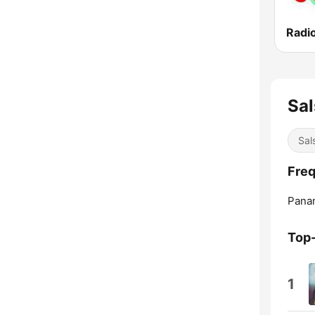
Radio
Sal
Sal
Freq
Pana
Top
1