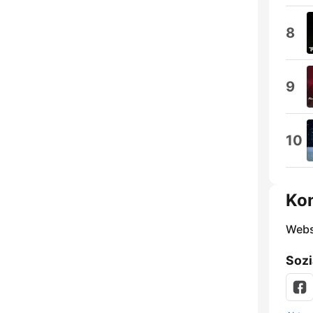
8
9
10
Ko
Webs
Sozi