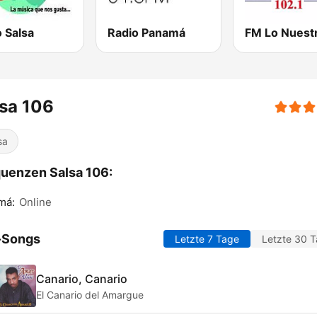
 Salsa
Radio Panamá
FM Lo Nuest
sa 106
sa
uenzen Salsa 106:
má:
Online
-Songs
Letzte 7 Tage
Letzte 30 
Canario, Canario
El Canario del Amargue