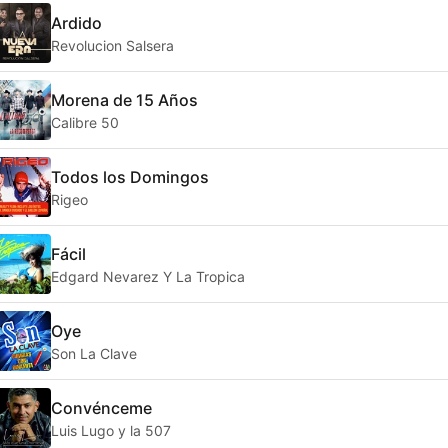
Ardido
Revolucion Salsera
Morena de 15 Años
Calibre 50
Todos los Domingos
Rigeo
Fácil
Edgard Nevarez Y La Tropica
Oye
Son La Clave
Convénceme
Luis Lugo y la 507