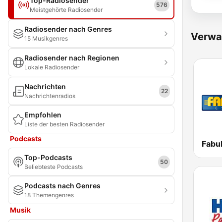
Top-Radiosender
576
Meistgehörte Radiosender
Radiosender nach Genres
Verwa
15 Musikgenres
Radiosender nach Regionen
Lokale Radiosender
Nachrichten
22
Nachrichtenradios
Empfohlen
Liste der besten Radiosender
Podcasts
Top-Podcasts
50
Beliebteste Podcasts
Podcasts nach Genres
18 Themengenres
Musik