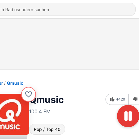
er
Qmusic
Qmusic
4429
100.4 FM
Pop / Top 40