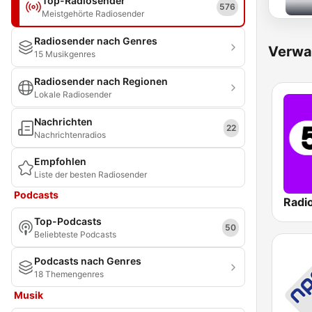
Top-Radiosender
576
Meistgehörte Radiosender
Radiosender nach Genres
Verwa
15 Musikgenres
Radiosender nach Regionen
Lokale Radiosender
Nachrichten
22
Nachrichtenradios
Empfohlen
Liste der besten Radiosender
Podcasts
Radi
Top-Podcasts
50
Beliebteste Podcasts
Podcasts nach Genres
18 Themengenres
Musik