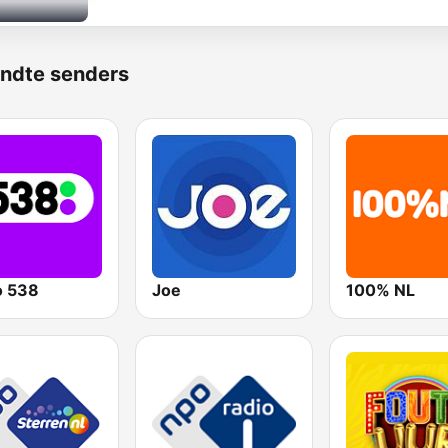
ndte senders
o 538
Joe
100% NL