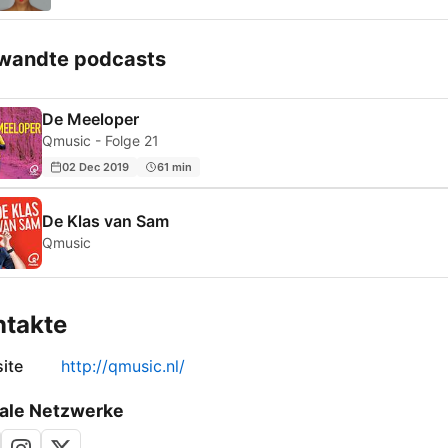
wandte podcasts
De Meeloper
Qmusic - Folge 21
02 Dec 2019
61 min
De Klas van Sam
Qmusic
ntakte
ite
http://qmusic.nl/
ale Netzwerke