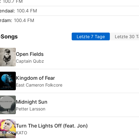
:
100.7 FM
endaal:
100.4 FM
rdam:
100.4 FM
-Songs
Letzte 7 Tage
Letzte 30 
Open Fields
Captain Qubz
Kingdom of Fear
East Cameron Folkcore
Midnight Sun
Petter Larsson
Turn The Lights Off (feat. Jon)
KATO