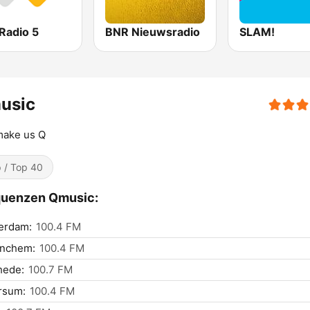
Radio 5
BNR Nieuwsradio
SLAM!
usic
make us Q
 / Top 40
quenzen Qmusic:
erdam:
100.4 FM
inchem:
100.4 FM
hede:
100.7 FM
rsum:
100.4 FM