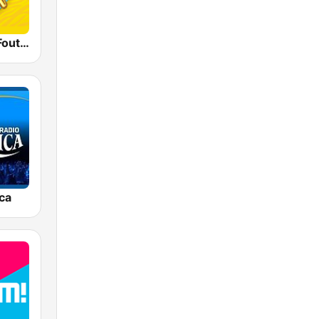
Qmusic Het Foute Uur
ca