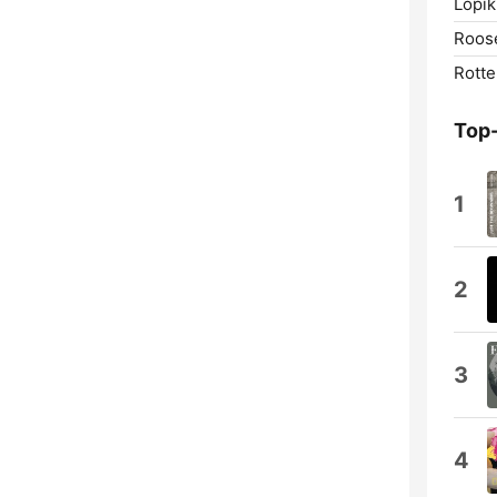
Lopik
Roos
Rotte
Top
1
2
3
4