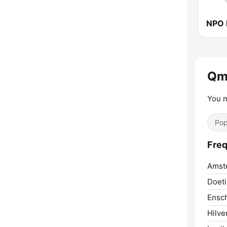
NPO 
Qm
You 
Pop
Fre
Amst
Doet
Ensc
Hilve