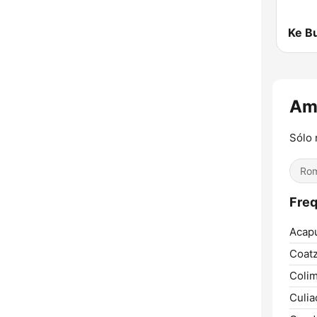
Ke B
Am
Sólo 
Rom
Fre
Acapu
Coatz
Colim
Culia