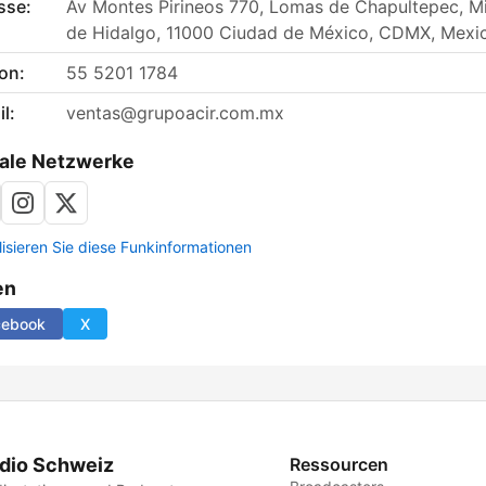
sse:
Av Montes Pirineos 770, Lomas de Chapultepec, M
de Hidalgo, 11000 Ciudad de México, CDMX, Mexi
on:
55 5201 1784
l:
ventas@grupoacir.com.mx
ale Netzwerke
lisieren Sie diese Funkinformationen
en
cebook
X
dio Schweiz
Ressourcen