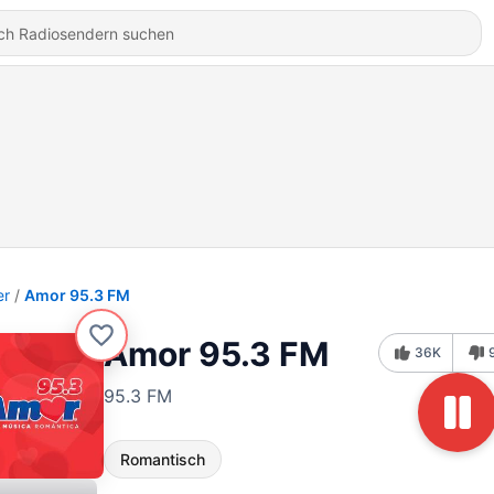
er
Amor 95.3 FM
Amor 95.3 FM
36K
95.3 FM
Romantisch