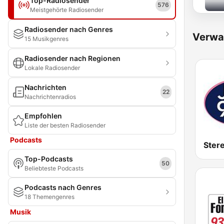
Top-Radiosender
576
Meistgehörte Radiosender
Radiosender nach Genres
Verwa
15 Musikgenres
Radiosender nach Regionen
Lokale Radiosender
Nachrichten
22
Nachrichtenradios
Empfohlen
Liste der besten Radiosender
Podcasts
Ster
Top-Podcasts
50
Beliebteste Podcasts
Podcasts nach Genres
18 Themengenres
Musik