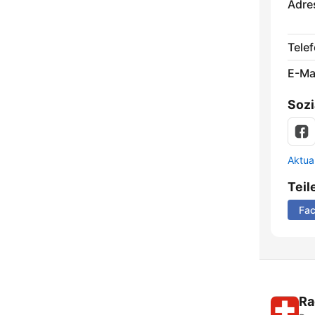
Adre
Telef
E-Mai
Sozi
Aktua
Teil
Fa
Ra