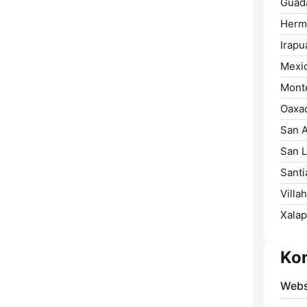
Guada
Hermo
Irapu
Mexic
Monte
Oaxa
San A
San L
Santi
Villa
Xalap
Ko
Webs