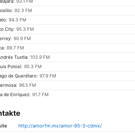
lajara:
93.1 FM
sillo:
92.3 FM
ato:
94.3 FM
o City:
95.3 FM
rrey:
90.9 FM
ca:
89.7 FM
ndrés Tuxtla:
103.9 FM
uis Potosí:
95.3 FM
ago de Querétaro:
97.9 FM
hermosa:
96.5 FM
a de Enríquez:
91.7 FM
ntakte
ite
http://amorfm.mx/amor-95-3-cdmx/