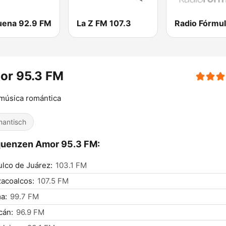
uena 92.9 FM
La Z FM 107.3
or 95.3 FM
música romántica
antisch
quenzen Amor 95.3 FM:
lco de Juárez:
103.1 FM
acoalcos:
107.5 FM
a:
99.7 FM
cán:
96.9 FM