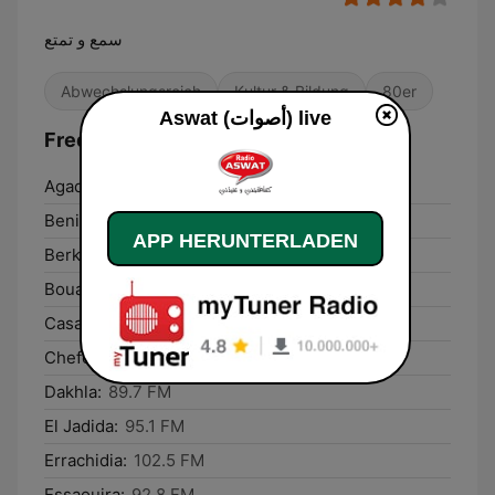
سمع و تمتع
Abwechslungsreich
Kultur & Bildung
80er
Aswat (أصوات) live
Frequenzen Aswat (أصوات):
Agadir:
100.4 FM
Beni Mellal:
94.0 FM
APP HERUNTERLADEN
Berkane:
102.0 FM
Bouarfa:
89.1 FM
Casablanca:
104.3 FM
Chefchaouene:
105.9 FM
Dakhla:
89.7 FM
El Jadida:
95.1 FM
Errachidia:
102.5 FM
Essaouira:
92.8 FM