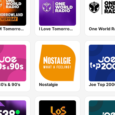
bigFM Tomorrowland One World Radio
I Love Tomorrowland One World Radio
0's & 90's
Nostalgie
Joe Top 200