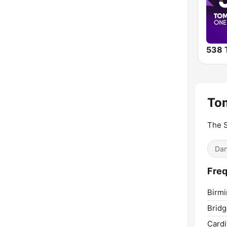
To
The 
Dan
Freq
Birm
Bridg
Cardif