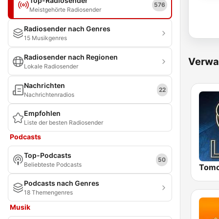
Top-Radiosender
576
Meistgehörte Radiosender
Radiosender nach Genres
15 Musikgenres
Radiosender nach Regionen
Verwa
Lokale Radiosender
Nachrichten
22
Nachrichtenradios
Empfohlen
Liste der besten Radiosender
Podcasts
Top-Podcasts
50
Beliebteste Podcasts
Podcasts nach Genres
18 Themengenres
Musik