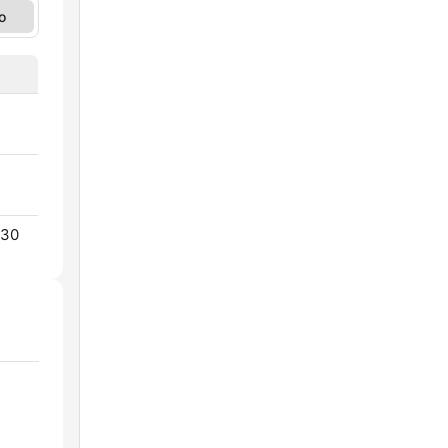
o
 30