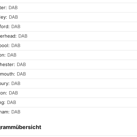
er:
DAB
ey:
DAB
ford:
DAB
erhead:
DAB
pool:
DAB
on:
DAB
hester:
DAB
smouth:
DAB
bury:
DAB
on:
DAB
ng:
DAB
ham:
DAB
grammübersicht