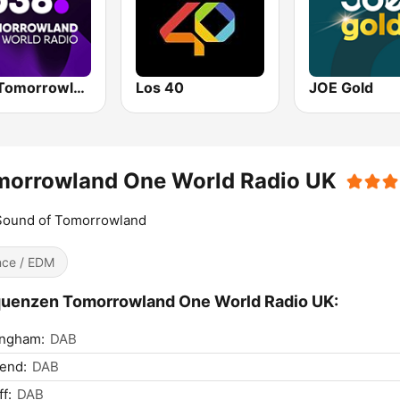
538 Tomorrowland One World Radio
Los 40
JOE Gold
morrowland One World Radio UK
Sound of Tomorrowland
ce / EDM
uenzen Tomorrowland One World Radio UK:
ingham:
DAB
end:
DAB
f:
DAB