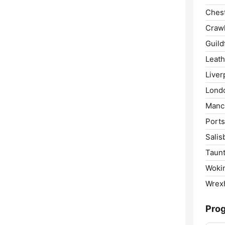
Chest
Crawl
Guild
Leath
Liver
Lond
Manc
Port
Salis
Taunt
Woki
Wrex
Pro