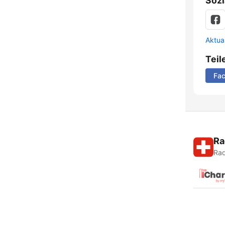
Sozi
Aktua
Teil
Fa
Ra
Rad